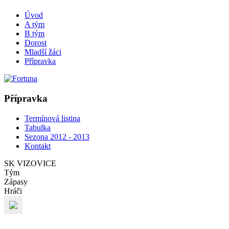
Úvod
A tým
B tým
Dorost
Mladší žáci
Přípravka
Přípravka
Termínová listina
Tabulka
Sezona 2012 - 2013
Kontakt
SK VIZOVICE
Tým
Zápasy
Hráči