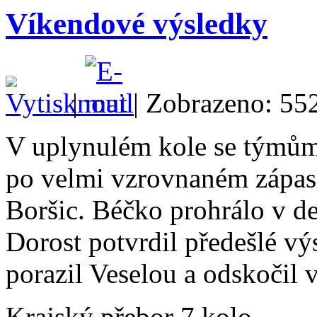
Víkendové výsledky
|
| Zobrazeno: 55
V uplynulém kole se týmům
po velmi vzrovnaném zápase
Boršic. Béčko prohrálo v 
Dorost potvrdil předešlé vý
porazil Veselou a odskočil v
Krajský přebor 7.kolo