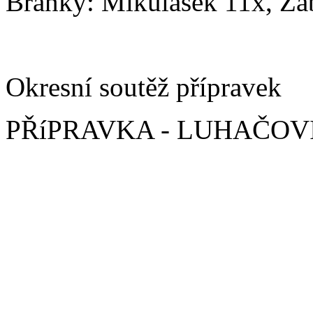
Branky: Mikulášek 11x, Zá
Okresní soutěž přípravek
PŘíPRAVKA - LUHAČOVI