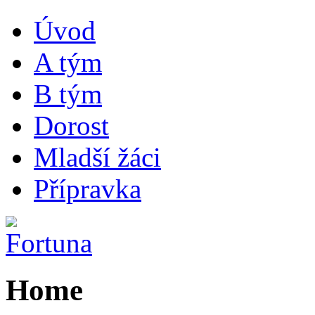
Úvod
A tým
B tým
Dorost
Mladší žáci
Přípravka
Home