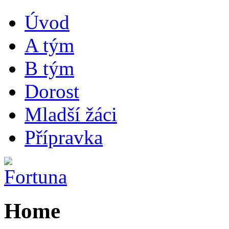
Úvod
A tým
B tým
Dorost
Mladší žáci
Přípravka
Home