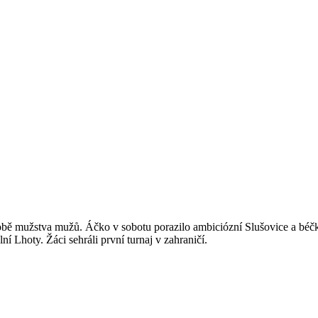
bě mužstva mužů. Áčko v sobotu porazilo ambiciózní Slušovice a béčk
ní Lhoty. Žáci sehráli první turnaj v zahraničí.