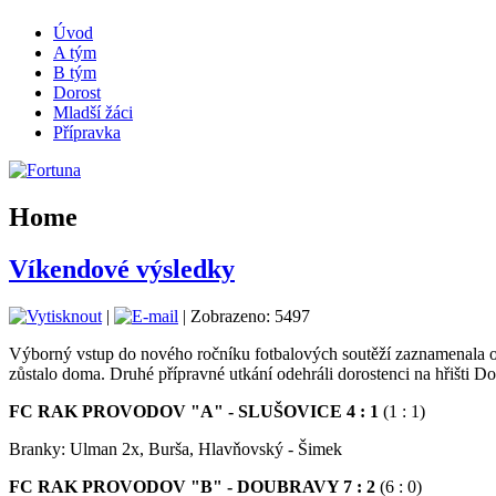
Úvod
A tým
B tým
Dorost
Mladší žáci
Přípravka
Home
Víkendové výsledky
|
| Zobrazeno: 5497
Výborný vstup do nového ročníku fotbalových soutěží zaznamenala o
zůstalo doma. Druhé přípravné utkání odehráli dorostenci na hřišti Dol
FC RAK PROVODOV "A" - SLUŠOVICE 4 : 1
(1 : 1)
Branky: Ulman 2x, Burša, Hlavňovský - Šimek
FC RAK PROVODOV "B" - DOUBRAVY 7 : 2
(6 : 0)