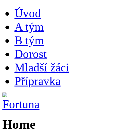
Úvod
A tým
B tým
Dorost
Mladší žáci
Přípravka
Home