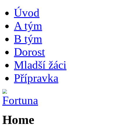
Úvod
A tým
B tým
Dorost
Mladší žáci
Přípravka
Home